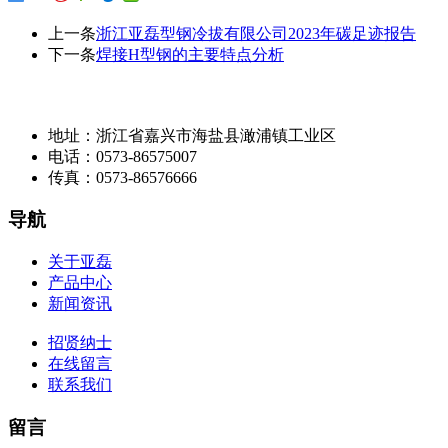
上一条
浙江亚磊型钢冷拔有限公司2023年碳足迹报告
下一条
焊接H型钢的主要特点分析
地址：浙江省嘉兴市海盐县澉浦镇工业区
电话：0573-86575007
传真：0573-86576666
导航
关于亚磊
产品中心
新闻资讯
招贤纳士
在线留言
联系我们
留言