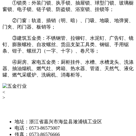
①锁类：外装门锁、执手锁、抽屉锁、球型门锁、玻璃橱
窗锁、电子锁、链子锁、防盗锁、浴室锁、挂锁等；
②门窗：轨道、插销（明、暗）、门吸、地吸、地弹簧、
门夹、闭门器、板销等；
③建筑五金类：不锈钢管、拉铆钉、水泥钉、广告钉、镜
钉、膨胀螺栓、自攻螺丝、货品支架工具类、钢锯、手用锯
条、钳子、螺丝刀（一字、十字）、卷尺等；
④厨房、家电五金类：厨柜挂件、水槽、水槽龙头、洗涤
器、抽油烟机、燃气灶、烤箱、热水器、管道、天然气、液化
罐、燃气采暖炉、洗碗机、消毒柜等。
<
>
地址：浙江省嘉兴市海盐县澉浦镇工业区
电话：0573-86575007
传真：0573-86576666