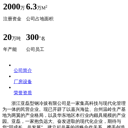
2000
6.3
2
万
万M
注册资金
公司占地面积
20
300
+
万吨
名
年产能
公司员工
公司简介
厂房设备
荣誉资质
浙江亚磊型钢冷拔有限公司是一家集高科技与现代化管理
为一体的民营企业。
现已开辟了以嘉兴海盐、台州温岭生
产
基
地
为两翼的产业格局，以及华东地区本行业内颇具规模的产业
园。
亚磊，一家抱负远大、奋发进取的现代化企业，
期
待
与
您
“同成长、共发展”，建立起共赢的战略合作关系，携手创造