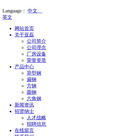
Language：
中文
英文
网站首页
关于亚磊
公司简介
公司理念
厂房设备
荣誉资质
产品中心
异型钢
扁钢
方钢
圆钢
六角钢
新闻资讯
招贤纳士
人才战略
招聘信息
在线留言